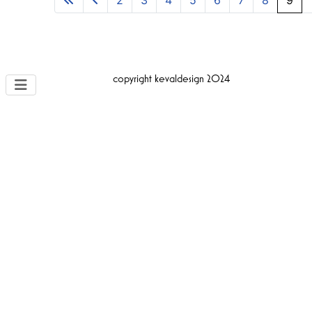
2
3
4
5
6
7
8
9
Seite 9 von 11
copyright kevaldesign 2024